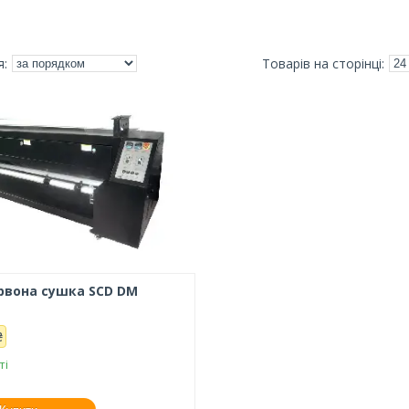
рвона сушка SCD DM
₴
ті