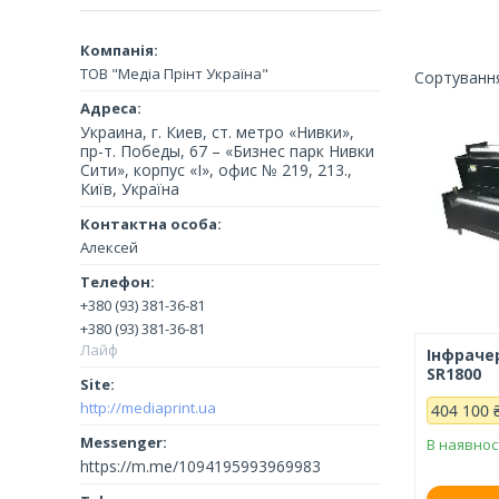
ТОВ "Медіа Прінт Україна"
Украина, г. Киев, ст. метро «Нивки»,
пр-т. Победы, 67 – «Бизнес парк Нивки
Сити», корпус «I», офис № 219, 213.,
Київ, Україна
Алексей
+380 (93) 381-36-81
+380 (93) 381-36-81
Лайф
Інфраче
SR1800
http://mediaprint.ua
404 100 
В наявнос
https://m.me/1094195993969983