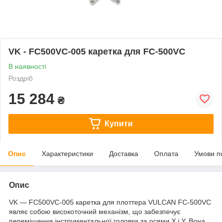
VK - FC500VC-005 каретка для FC-500VC
В наявності
Роздріб
15 284
₴
Купити
Опис
Характеристики
Доставка
Оплата
Умови п
Опис
VK — FC500VC-005 каретка для плоттера VULCAN FC-500VC
являє собою високоточний механізм, що забезпечує
переміщення інструментальної головки за осями X і Y. Вона