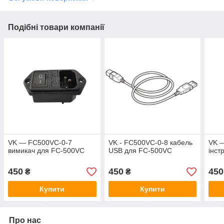
Подібні товари компанії
VK — FC500VC-0-7
VK - FC500VC-0-8 кабель
VK 
вимикач для FC-500VC
USB для FC-500VC
інст
450
450
450
₴
₴
Купити
Купити
Про нас