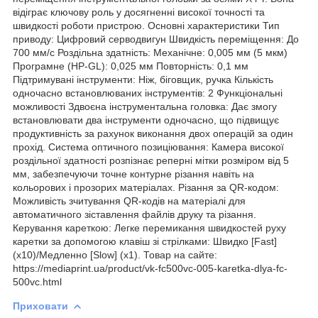
відіграє ключову роль у досягненні високої точності та
швидкості роботи пристрою. Основні характеристики Тип
приводу: Цифровий серводвигун Швидкість переміщення: До
700 мм/с Роздільна здатність: Механічне: 0,005 мм (5 мкм)
Програмне (HP-GL): 0,025 мм Повторність: 0,1 мм
Підтримувані інструменти: Ніж, біговщик, ручка Кількість
одночасно встановлюваних інструментів: 2 Функціональні
можливості Здвоєна інструментальна головка: Дає змогу
встановлювати два інструменти одночасно, що підвищує
продуктивність за рахунок виконання двох операцій за один
прохід. Система оптичного позиціювання: Камера високої
роздільної здатності розпізнає реперні мітки розміром від 5
мм, забезпечуючи точне контурне різання навіть на
кольорових і прозорих матеріалах. Різання за QR-кодом:
Можливість зчитування QR-кодів на матеріалі для
автоматичного зіставлення файлів друку та різання.
Керування кареткою: Легке перемикання швидкостей руху
каретки за допомогою клавіш зі стрілками: Швидко [Fast]
(х10)/Медленно [Slow] (х1). Товар на сайте:
https://mediaprint.ua/product/vk-fc500vc-005-karetka-dlya-fc-
500vc.html
Приховати