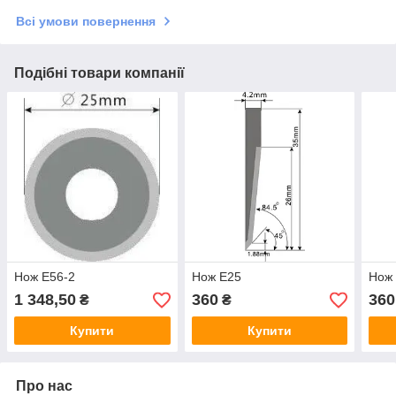
Всі умови повернення
Подібні товари компанії
Нож E56-2
Нож E25
Нож
1 348,50
360
360
₴
₴
Купити
Купити
Про нас