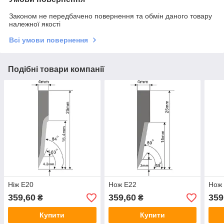
Законом не передбачено повернення та обмін даного товару
належної якості
Всі умови повернення
Подібні товари компанії
Ніж E20
Нож E22
Нож
359,60
359,60
359
₴
₴
Купити
Купити