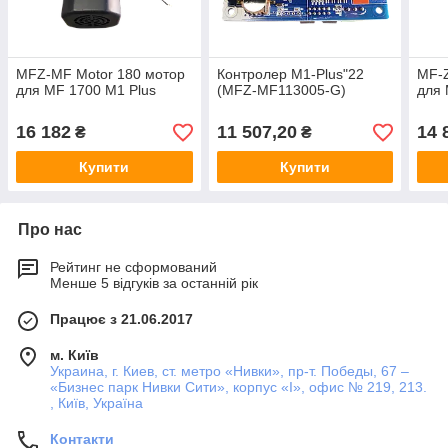
MFZ-MF Motor 180 мотор
Контролер M1-Plus"22
MF-
для MF 1700 M1 Plus
(MFZ-MF113005-G)
для
16 182
11 507,20
14 
₴
₴
Купити
Купити
Про нас
Рейтинг не сформований
Менше 5 відгуків за останній рік
Працює з 21.06.2017
м. Київ
Украина, г. Киев, ст. метро «Нивки», пр-т. Победы, 67 –
«Бизнес парк Нивки Сити», корпус «I», офис № 219, 213.
, Київ, Україна
Контакти