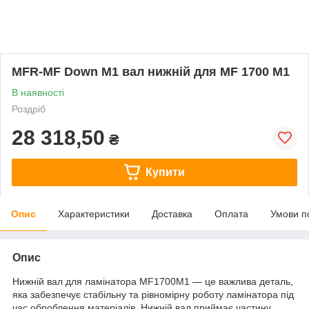
MFR-MF Down M1 вал нижній для MF 1700 M1
В наявності
Роздріб
28 318,50
₴
Купити
Опис
Характеристики
Доставка
Оплата
Умови п
Опис
Нижній вал для ламінатора MF1700M1 — це важлива деталь,
яка забезпечує стабільну та рівномірну роботу ламінатора під
час оброблення матеріалів. Нижній вал приймає частину