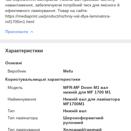
навантаження, забезпечуючи потрібний тиск для якісного й
ефективного ламінування. Товар на сайте:
https://mediaprint.ua/product/nizhniy-val-dlya-laminatora-
mf1700m1.html
Приховати
Характеристики
Основні
Виробник
Mefu
Користувальницькі характеристики
Мoдель
MFR-MF Down M1 вал
нижній для MF 1700 M1
Найменування
Нижній вал для ламінатора
MF1700M1
Тип
Нижній вал
Тип ламінатора
Широкоформатний
рулонний
Тип ламінування
Холодний/гарячий