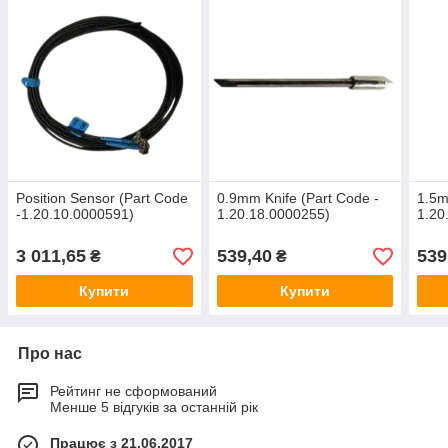
Position Sensor (Part Code
0.9mm Knife (Part Code -
1.5m
-1.20.10.0000591)
1.20.18.0000255)
1.20
3 011,65
539,40
539
₴
₴
Купити
Купити
Про нас
Рейтинг не сформований
Менше 5 відгуків за останній рік
Працює з 21.06.2017