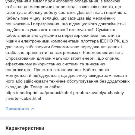
урахуванням вимог промислового обладнання, з високою
стійкістю до електричних перешкод і зовнішніх впливів, що
гарантує стабільну роботу системи. Довговічність і надійність:
Кабель має міцну ізоляцію, що захищає від механічних
пошкоджень і перегрівання, що підвищує його довговічність і
надійність в умовах інтенсивної експлуатації. Сумісність:
Кабель ідеально сумісний із перетворювачами частоти та
іншими електронними компонентами плоттера iECHO PK, що
дає змогу забезпечити безпомилкове передавання даних і
стабільно працювати на всіх режимах. Енергоефективність:
Спроєктований для мінімальних втрат енергії, що сприяє
ефективному використанню системи та зниженню
енерговитрат. Простота встановлення: Кабель легко
монтується й під'єднується, що дає змогу швидко замінювати
його або здійснювати технічне обслуговування без додаткових
складнощів. Товар на сайте:
https://mediaprint.ua/product/kabel-preobrazovatelya-chastoty-
inverter-cable.html
Приховати
Характеристики