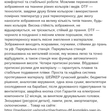
комфортної та стабільної роботи. Можливе перенесення
зображення на тканини різних кольорів і видів. DTF —
технологія, завдяки друку білим кольором і використання
помірних температур у разі термопереносу, дає змогу
наносити зображення на велику кількість типів тканин, будь-
яких кольорів. Висока стійкість зображення, не
відшаровується, не тріскається, стійкий до прання. DTF —
чорнило в поєднанні з якісним клеєм порошком, після
термопереносу мають якісне зчеплення з матеріалом.
Зображення виходять яскравими, гнучкими, стійкими до прань
та уф. Паркувальна станція. Паркувальна станція
розташована на металевій основі, яку можна легко та точно
відбудувати, а також станція має функцію автоматичного
регулювання висоти. Чотири притискні ролики. Вбудовані
притискні ролики для матеріалу — гарантують плавне та
стабільне подавання плівки. Проста та надійна система
протягування матеріалу. ШЕЙКЕР сучасний дизайн; бюджетне
рішення; аналогове керування; одна зона сушки; вентилятори
охолодження на барабані; після друкованого підмотування та
вентилятора; аварійна кнопка стоп Гарантія на електронні
компоненти 12 місяців, за винятком друкувальних головок.
Зношувані (ресурсні деталі), лампи, реле, амортизатори,
склоочисники... Товар на сайте:
https://mediaprint.ua/product/pechatnyy-dtf-kompleks-saer-jn-