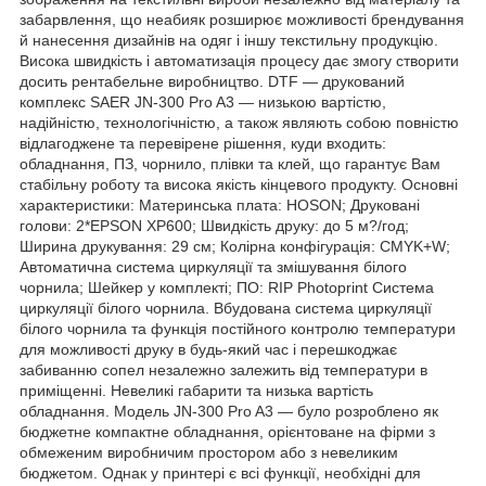
забарвлення, що неабияк розширює можливості брендування
й нанесення дизайнів на одяг і іншу текстильну продукцію.
Висока швидкість і автоматизація процесу дає змогу створити
досить рентабельне виробництво. DTF — друкований
комплекс SAER JN-300 Pro A3 — низькою вартістю,
надійністю, технологічністю, а також являють собою повністю
відлагоджене та перевірене рішення, куди входить:
обладнання, ПЗ, чорнило, плівки та клей, що гарантує Вам
стабільну роботу та висока якість кінцевого продукту. Основні
характеристики: Материнська плата: HOSON; Друковані
голови: 2*EPSON XP600; Швидкість друку: до 5 м?/год;
Ширина друкування: 29 см; Колірна конфігурація: CMYK+W;
Автоматична система циркуляції та змішування білого
чорнила; Шейкер у комплекті; ПО: RIP Photoprint Система
циркуляції білого чорнила. Вбудована система циркуляції
білого чорнила та функція постійного контролю температури
для можливості друку в будь-який час і перешкоджає
забиванню сопел незалежно залежить від температури в
приміщенні. Невеликі габарити та низька вартість
обладнання. Модель JN-300 Pro A3 — було розроблено як
бюджетне компактне обладнання, орієнтоване на фірми з
обмеженим виробничим простором або з невеликим
бюджетом. Однак у принтері є всі функції, необхідні для