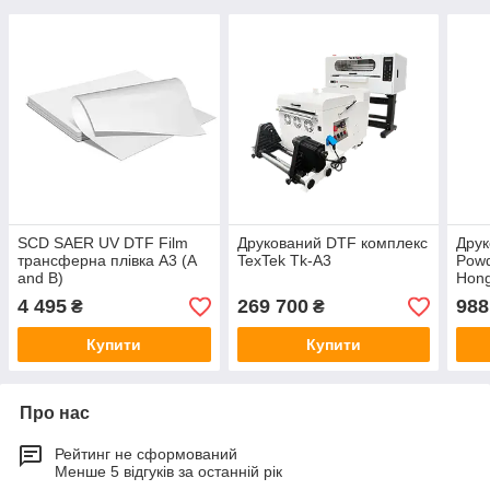
SCD SAER UV DTF Film
Друкований DTF комплекс
Дру
трансферна плівка A3 (A
TexTek Tk-A3
Powd
and B)
Hong
4 495
269 700
988
₴
₴
Купити
Купити
Про нас
Рейтинг не сформований
Менше 5 відгуків за останній рік