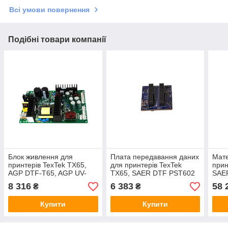
Всі умови повернення
Подібні товари компанії
Блок живлення для
Плата передавання даних
Мате
принтерів TexTek TX65,
для принтерів TexTek
прин
AGP DTF-T65, AGP UV-
TX65, SAER DTF PST602
SAE
S604
8 316
6 383
58 
₴
₴
Купити
Купити