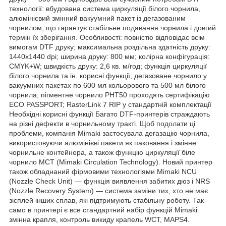
технології: вбудована система циркуляції білого чорнила,
алюмінієвий змінний вакуумний пакет із дегазованим
чорнилом, що гарантує стабільне подавання чорнила і довгий
термін їх зберігання. Особливості: повністю відповідає всім
вимогам DTF друку; максимальна роздільна здатність друку:
1440х1440 dpi; ширина друку: 800 мм; колірна конфігурація:
CMYK+W; швидкість друку: 2,6 кв. м/год; функція циркуляції
білого чорнила та ін. корисні функції; дегазоване чорнило у
вакуумних пакетах по 600 мл кольорового та 500 мл білого
чорнила; пігментне чорнило PHT50 проходять сертифікацію
ECO PASSPORT; RasterLink 7 RIP у стандартній комплектації
Необхідні корисні функції Багато DTF-принтерів страждають
на різні дефекти в чорнильному тракті. Щоб подолати ці
проблеми, компанія Mimaki застосувала дегазацію чорнила,
використовуючи алюмінієві пакети як паковання і змінне
чорнильне контейнера, а також функцію циркуляції біле
чорнило MCT (Mimaki Circulation Technology). Новий принтер
також обладнаний фірмовими технологіями Mimaki NCU
(Nozzle Check Unit) — функція виявлення забитих дюз і NRS
(Nozzle Recovery System) — система заміни тих, хто не має
зісплей інших сплав, які підтримують стабільну роботу. Так
само в принтері є все стандартний набір функцій Mimaki:
змінна крапля, контроль викиду крапель WCT, MAPS4.