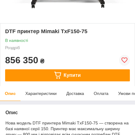
DTF принтер Mimaki TxF150-75
В наявності
Роздріб
856 350
₴
Купити
Опис
Характеристики
Доставка
Оплата
Умови п
Опис
Нова модель DTF принтера Mimaki TxF150-75 — створена на
базі наявної серії 150. Принтер має максимальну ширину
друку — 800 мм і відповідає всім сучасним потребам DTF