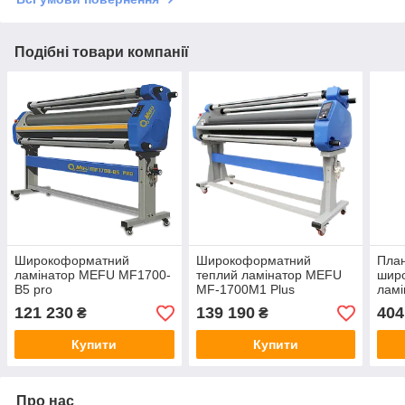
Подібні товари компанії
Широкоформатний
Широкоформатний
Пла
ламінатор MEFU MF1700-
теплий ламінатор MEFU
шир
B5 pro
MF-1700M1 Plus
лам
132
121 230
139 190
404
₴
₴
Купити
Купити
Про нас