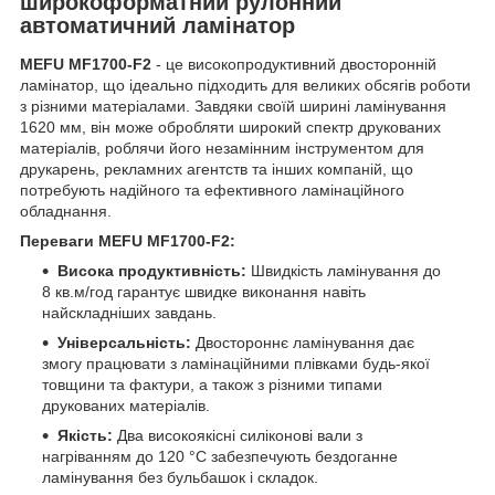
широкоформатний рулонний
автоматичний ламінатор
MEFU MF1700-F2
- це високопродуктивний двосторонній
ламінатор, що ідеально підходить для великих обсягів роботи
з різними матеріалами. Завдяки своїй ширині ламінування
1620 мм, він може обробляти широкий спектр друкованих
матеріалів, роблячи його незамінним інструментом для
друкарень, рекламних агентств та інших компаній, що
потребують надійного та ефективного ламінаційного
обладнання.
Переваги MEFU MF1700-F2:
Висока продуктивність:
Швидкість ламінування до
8 кв.м/год гарантує швидке виконання навіть
найскладніших завдань.
Універсальність:
Двостороннє ламінування дає
змогу працювати з ламінаційними плівками будь-якої
товщини та фактури, а також з різними типами
друкованих матеріалів.
Якість:
Два високоякісні силіконові вали з
нагріванням до 120 °C забезпечують бездоганне
ламінування без бульбашок і складок.