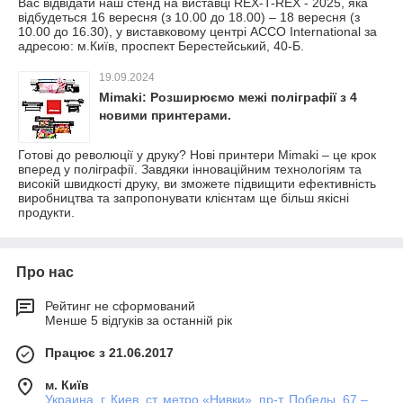
Вас відвідати наш стенд на виставці REX-T-REX - 2025, яка
відбудеться 16 вересня (з 10.00 до 18.00) – 18 вересня (з
10.00 до 16.30), у виставковому центрі ACCO International за
адресою: м.Київ, проспект Берестейський, 40-Б.
19.09.2024
Mimaki: Розширюємо межі поліграфії з 4
новими принтерами.
Готові до революції у друку? Нові принтери Mimaki – це крок
вперед у поліграфії. Завдяки інноваційним технологіям та
високій швидкості друку, ви зможете підвищити ефективність
виробництва та запропонувати клієнтам ще більш якісні
продукти.
Про нас
Рейтинг не сформований
Менше 5 відгуків за останній рік
Працює з 21.06.2017
м. Київ
Украина, г. Киев, ст. метро «Нивки», пр-т. Победы, 67 –