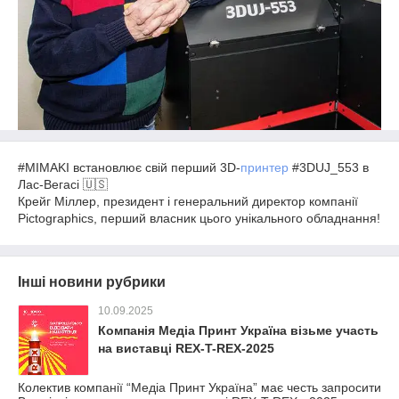
#MIMAKI встановлює свій перший 3D-
принтер
#3DUJ_553 в
Лас-Вегасі
🇺🇸
Крейг Міллер, президент і генеральний директор компанії
Pictographics, перший власник цього унікального обладнання!
Інші новини рубрики
10.09.2025
Компанія Медіа Принт Україна візьме участь
на виставці REX-T-REX-2025
Колектив компанії “Медіа Принт Україна” має честь запросити