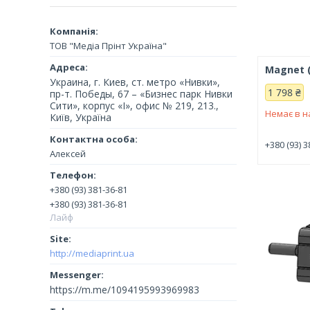
ТОВ "Медіа Прінт Україна"
Magnet (
Украина, г. Киев, ст. метро «Нивки»,
1 798 ₴
пр-т. Победы, 67 – «Бизнес парк Нивки
Сити», корпус «I», офис № 219, 213.,
Немає в н
Київ, Україна
+380 (93) 3
Алексей
+380 (93) 381-36-81
+380 (93) 381-36-81
Лайф
http://mediaprint.ua
https://m.me/1094195993969983