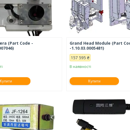
ra (Part Code -
Grand Head Module (Part Co
007046)
-1.10.03.0005481)
157 595 ₴
ті
В наявності
Купити
Купити