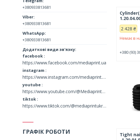
+380933813681
Cylinder
1.20.04.0
+380933813681
2 428 ₴
Немає в н
+380933813681
+380 (93) 3
facebook
https://www.facebook.com/mediaprint.ua
instagram
https://www.instagram.com/mediaprint.ua/
youtube
https://www.youtube.com/@MediaprintUkraine
tiktok
https://www.tiktok.com/@mediaprintukraine
ГРАФІК РОБОТИ
Tight nai
-1.20.01.