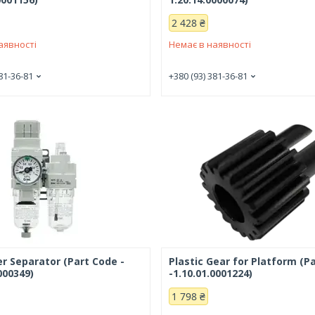
2 428 ₴
аявності
Немає в наявності
81-36-81
+380 (93) 381-36-81
r Separator (Part Code -
Plastic Gear for Platform (P
000349)
-1.10.01.0001224)
1 798 ₴