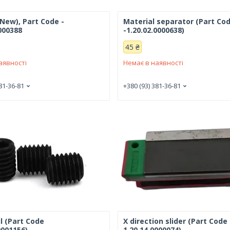
(New), Part Code -
Material separator (Part Co
000388
-1.20.02.0000638)
45 ₴
аявності
Немає в наявності
81-36-81
+380 (93) 381-36-81
l (Part Code
X direction slider (Part Code 
0001156)
1.20.14.0000074)