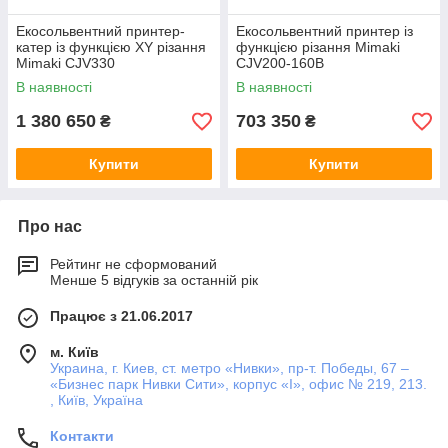
Екосольвентний принтер-
Екосольвентний принтер із
катер із функцією XY різання
функцією різання Mimaki
Mimaki CJV330
CJV200-160B
В наявності
В наявності
1 380 650
703 350
₴
₴
Купити
Купити
Про нас
Рейтинг не сформований
Менше 5 відгуків за останній рік
Працює з 21.06.2017
м. Київ
Украина, г. Киев, ст. метро «Нивки», пр-т. Победы, 67 –
«Бизнес парк Нивки Сити», корпус «I», офис № 219, 213.
, Київ, Україна
Контакти