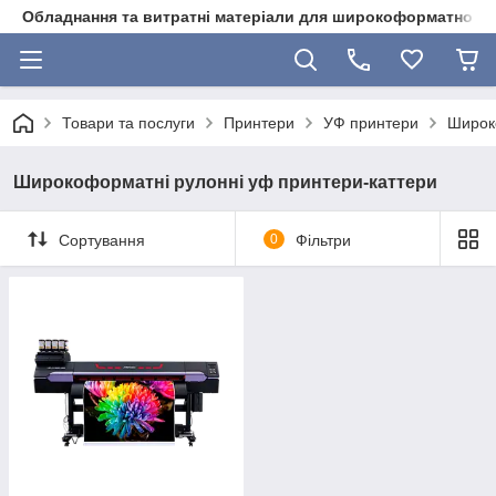
Обладнання та витратні матеріали для широкоформатного 
Товари та послуги
Принтери
УФ принтери
Широк
Широкоформатні рулонні уф принтери-каттери
Сортування
0
Фільтри