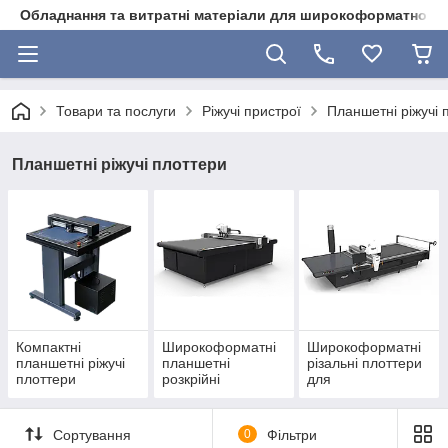
Обладнання та витратні матеріали для широкоформатного 
Товари та послуги
Ріжучі пристрої
Планшетні ріжучі 
Планшетні ріжучі плоттери
Компактні
Широкоформатні
Широкоформатні
планшетні ріжучі
планшетні
різальні плоттери
плоттери
розкрійні
для
комплекси
автоматичного
розкроювання
настилу
Сортування
0
Фільтри