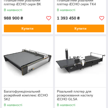
Планшетний різальний
Планшетний різальний
пліттер iECHO серія BK
пліттер iECHO серія TK4
В наявності
В наявності
988 900
1 393 450
₴
₴
Купити
Купити
Багатофункціональний
Різальний плотер для
розкрійний комплекс iECHO
розкроювання настилу
SK2
iECHO GLSA
В наявності
В наявності