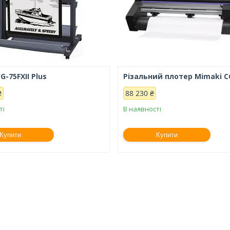
G-75FXII Plus
Різальний плотер Mimaki C
₴
88 230 ₴
ті
В наявності
Купити
Купити