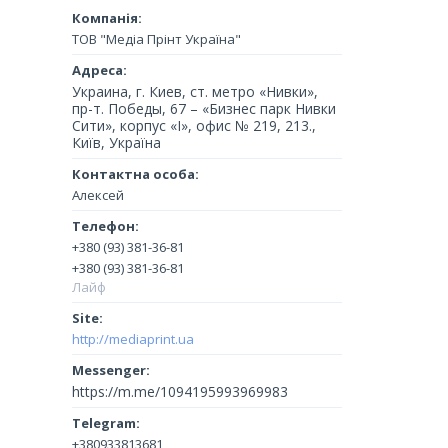
ТОВ "Медіа Прінт Україна"
Украина, г. Киев, ст. метро «Нивки»,
пр-т. Победы, 67 – «Бизнес парк Нивки
Сити», корпус «I», офис № 219, 213.,
Київ, Україна
Алексей
+380 (93) 381-36-81
+380 (93) 381-36-81
Лайф
http://mediaprint.ua
https://m.me/1094195993969983
+380933813681